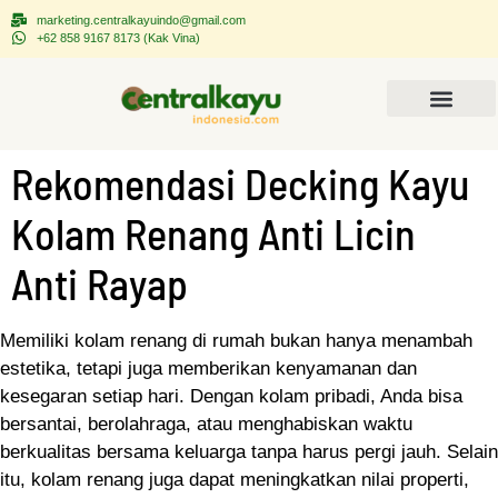
marketing.centralkayuindo@gmail.com
+62 858 9167 8173 (Kak Vina)
Tentang CEKAINDO
Kontak Kami
Rekomendasi Decking Kayu
Kolam Renang Anti Licin
Anti Rayap
Memiliki kolam renang di rumah bukan hanya menambah
estetika, tetapi juga memberikan kenyamanan dan
kesegaran setiap hari. Dengan kolam pribadi, Anda bisa
bersantai, berolahraga, atau menghabiskan waktu
berkualitas bersama keluarga tanpa harus pergi jauh. Selain
itu, kolam renang juga dapat meningkatkan nilai properti,