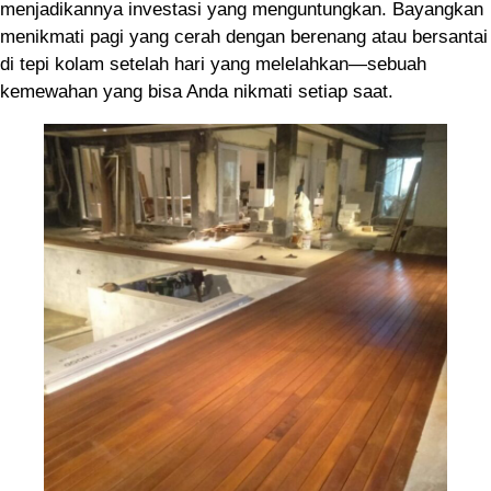
menjadikannya investasi yang menguntungkan. Bayangkan
menikmati pagi yang cerah dengan berenang atau bersantai
di tepi kolam setelah hari yang melelahkan—sebuah
kemewahan yang bisa Anda nikmati setiap saat.