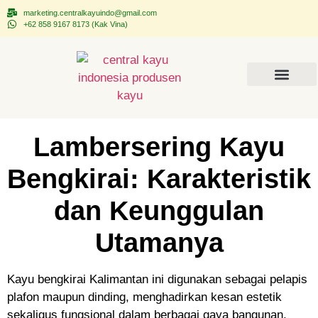
marketing.centralkayuindo@gmail.com
+62 858 9167 8173 (Kak Vina)
Tentang CEKAINDO
Kontak Kami
Lambersering Kayu
Bengkirai: Karakteristik
dan Keunggulan
Utamanya
Kayu bengkirai Kalimantan ini digunakan sebagai pelapis
plafon maupun dinding, menghadirkan kesan estetik
sekaligus fungsional dalam berbagai gaya bangunan,