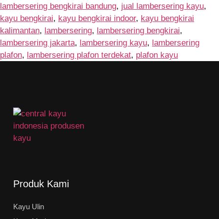
lambersering bengkirai bandung
,
jual lambersering kayu
,
kayu bengkirai
,
kayu bengkirai indoor
,
kayu bengkirai
kalimantan
,
lambersering
,
lambersering bengkirai
,
lambersering jakarta
,
lambersering kayu
,
lambersering
plafon
,
lambersering plafon terdekat
,
plafon kayu
Produk Kami
Kayu Ulin