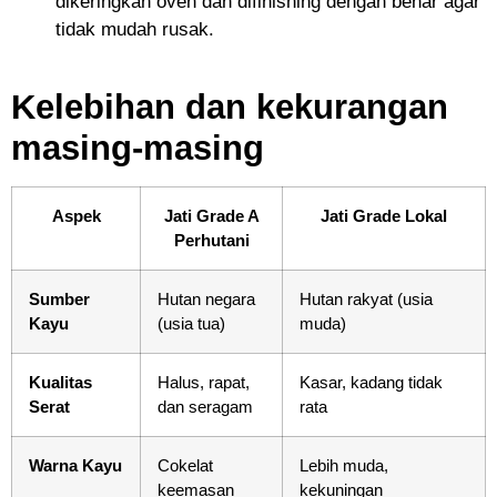
dikeringkan oven dan difinishing dengan benar agar
tidak mudah rusak.
Kelebihan dan kekurangan
masing-masi
ng
Aspek
Jati Grade A
Jati Grade Lokal
Perhutani
Sumber
Hutan negara
Hutan rakyat (usia
Kayu
(usia tua)
muda)
Kualitas
Halus, rapat,
Kasar, kadang tidak
Serat
dan seragam
rata
Warna Kayu
Cokelat
Lebih muda,
keemasan
kekuningan