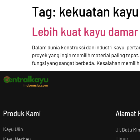
Tag:
kekuatan kayu
Lebih kuat kayu damar 
Dalam dunia konstruksi dan industri kayu, perta
proyek yang ingin memilih material paling tepa
fungsi yang sangat berbeda. Kesalahan memilih
Produk Kami
Alamat 
Kayu Ulin
Jl. Batu Ki
Timur
Kayu Merbau