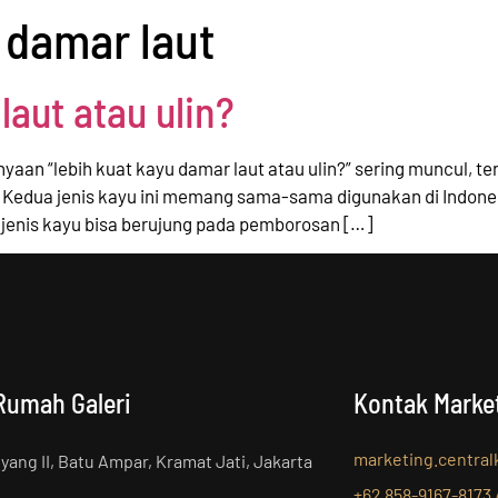
 damar laut
laut atau ulin?
nyaan “lebih kuat kayu damar laut atau ulin?” sering muncul, t
t. Kedua jenis kayu ini memang sama-sama digunakan di Indone
 jenis kayu bisa berujung pada pemborosan […]
Rumah Galeri
Kontak Marke
marketing.centra
nyang II, Batu Ampar, Kramat Jati, Jakarta
+62 858-9167-8173 