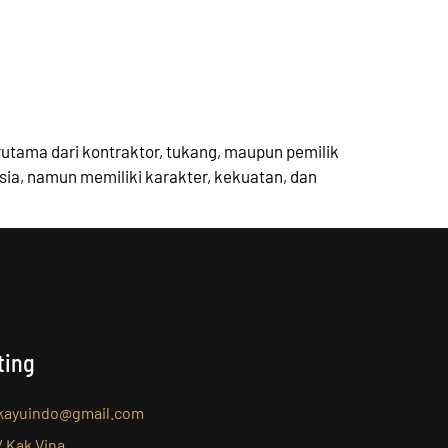
erutama dari kontraktor, tukang, maupun pemilik
sia, namun memiliki karakter, kekuatan, dan
ting
lkayuindo@gmail.com
/ Kak Vina