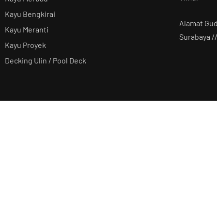
Kayu Bengkirai
Alamat Gu
Kayu Meranti
Surabaya /
Kayu Proyek
Decking Ulin / Pool Deck