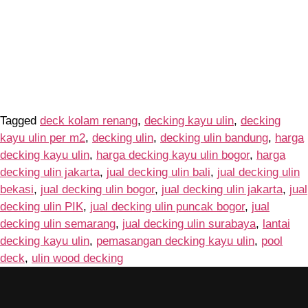
Tagged
deck kolam renang
,
decking kayu ulin
,
decking
kayu ulin per m2
,
decking ulin
,
decking ulin bandung
,
harga
decking kayu ulin
,
harga decking kayu ulin bogor
,
harga
decking ulin jakarta
,
jual decking ulin bali
,
jual decking ulin
bekasi
,
jual decking ulin bogor
,
jual decking ulin jakarta
,
jual
decking ulin PIK
,
jual decking ulin puncak bogor
,
jual
decking ulin semarang
,
jual decking ulin surabaya
,
lantai
decking kayu ulin
,
pemasangan decking kayu ulin
,
pool
deck
,
ulin wood decking